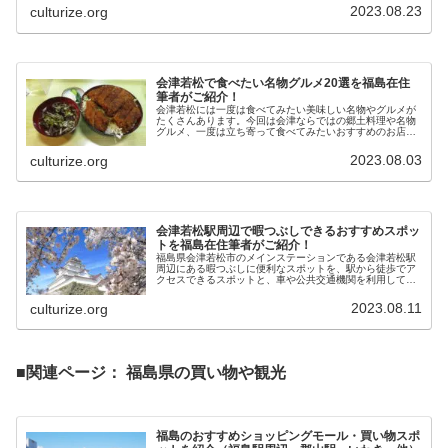
食べ物のお土産、民芸品や伝統工芸品のお土産という3つ
2023.08.23
culturize.org
のカテゴリーに分けて解説します。
会津若松で食べたい名物グルメ20選を福島在住
筆者がご紹介！
会津若松には一度は食べてみたい美味しい名物やグルメが
たくさんあります。今回は会津ならではの郷土料理や名物
グルメ、一度は立ち寄って食べてみたいおすすめのお店の
絶品グルメをたっぷりとご紹介します。会津若松市を訪れ
る際に本記事の情報をご活用いただければ幸いです。
2023.08.03
culturize.org
会津若松駅周辺で暇つぶしできるおすすめスポッ
トを福島在住筆者がご紹介！
福島県会津若松市のメインステーションである会津若松駅
周辺にある暇つぶしに便利なスポットを、駅から徒歩でア
クセスできるスポットと、車や公共交通機関を利用してア
クセスするスポットの2つで紹介します。
2023.08.11
culturize.org
■関連ページ： 福島県の買い物や観光
福島のおすすめショッピングモール・買い物スポ