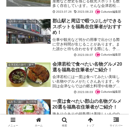
屋敷など歴史を感じる観光スポットも数
多く存在しています。そんな会津若松市
を観光する際にぜひ購入してみたいおす
Culturize編集部
2023.07.26
2023.08.23
すめのお土産をご紹介します。お菓子や
スイーツのお土産とそれ以外の食べ物の
郡山駅と周辺で暇つぶしができる
福島県の旅行・観光情報
お土産、民芸品や伝統工芸品のお土産と
スポットを福島在住筆者がおすす
いう3つのカテゴリーに分けて解説しま
め！
す。
仕事や観光など何かの用事で出かける際
に空き時間が生じることがあります。ま
た誰かと待ち合わせをする際にも、予定
よりも早めに...
Culturize編集部
2023.09.07
会津若松で食べたい名物グルメ20
会津若松の旅行・観光
選を福島在住筆者がご紹介！
会津若松には一度は食べてみたい美味し
い名物やグルメがたくさんあります。今
回は会津ならではの郷土料理や名物グル
メ、一度は立ち寄って食べてみたいおす
Culturize編集部
2023.08.03
すめのお店の絶品グルメをたっぷりとご
紹介します。会津若松市を訪れる際に本
一度は食べたい郡山の名物グルメ
福島県の旅行・観光情報
記事の情報をご活用いただければ幸いで
20選を福島在住筆者がご紹介！
す。
海あり山ありの福島県は美味しいものの
宝庫です。中通り地方に属する郡山には
地元ならではの食材やそれを使った料
メニュー
ホーム
検索
トップ
サイドバー
理、銘菓やスイーツなどたくさんの美味