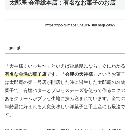
太郎庵 会津総本店：有名なお菓子のお店
https://goo.gl/maps/LnauYRH8KbsqFZAW9
goo.gl
「天神様くいっち〜」といえば福島県民ならすぐにわかる
有名な会津の菓子店
です。
「会津の天神様」
というお菓子
は太郎庵の第一号店が開店した時に誕生した太郎庵の名物
菓子で、有塩バターとプロセスチーズを使って作るコクの
あるクリームがブッセ生地に挟み込まれています。全ての
年齢層に好まれる大変美味しい洋菓子は手土産にも最適で
す。