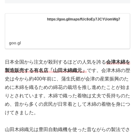
https://goo.gl/maps/fUc8oEy7JCYUomWg7
goo.gl
日本全国から注文が殺到するほどの人気を誇る
会津木綿を
製造販売する有名店「山田木綿織元」
です。会津木綿の歴
史は今から約400年前に、蒲生氏郷が会津の産業振興のた
めに木綿を織るための綿花の栽培を推し進めたことが始ま
りとされています。木綿で織った着物は丈夫で長持ちのた
め、昔から多くの庶民が日常着として木綿の着物を身につ
けてきました。
山田木綿織元は豊田自動織機を使った昔ながらの製法でさ