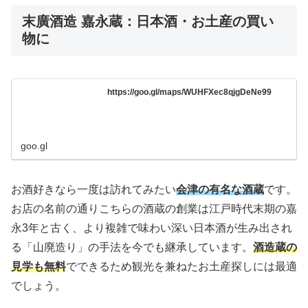
末廣酒造 嘉永蔵：日本酒・お土産の買い
物に
https://goo.gl/maps/WUHFXec8qjgDeNe99
goo.gl
お酒好きなら一度は訪れてみたい
会津の有名な酒蔵
です。
お店の名前の通りこちらの酒蔵の創業は江戸時代末期の嘉
永3年と古く、より複雑で味わい深い日本酒が生み出され
る「山廃造り」の手法を今でも継承しています。
酒造蔵の
見学も無料
でできるため観光を兼ねたお土産探しには最適
でしょう。