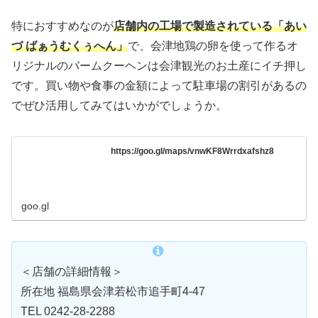
特におすすめなのが
店舗内の工場で製造されている「あい
づ ばぁうむくぅへん」
で、会津地鶏の卵を使って作るオ
リジナルのバームクーヘンは会津観光のお土産にイチ押し
です。買い物や食事の金額によって駐車場の割引があるの
でぜひ活用してみてはいかがでしょうか。
https://goo.gl/maps/vnwKF8Wrrdxafshz8
goo.gl
＜店舗の詳細情報＞
所在地 福島県会津若松市追手町4-47
TEL 0242-28-2288