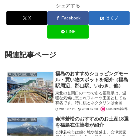
シェアする
X
Facebook
はてブ
LINE
関連記事ページ
福島のおすすめショッピングモー
東北地方の旅行・観光
ル・買い物スポットを紹介（福島
駅周辺、郡山駅、いわき、他）
東北の玄関口の一つである福島県は、温
暖な気候に恵まれフルーツ王国としても
有名です。特に桃とネクタリンは全国の
出荷量でも２...
Culturize編集部
2018.07.28
2019.09.30
会津若松のおすすめのお土産18選
会津若松の旅行・観光
を福島在住筆者が紹介
会津若松市は鶴ヶ城や飯盛山、会津武家