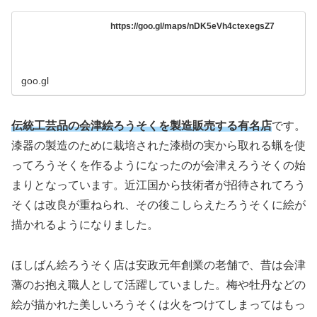
https://goo.gl/maps/nDK5eVh4ctexegsZ7
goo.gl
伝統工芸品の会津絵ろうそくを製造販売する有名店
です。
漆器の製造のために栽培された漆樹の実から取れる蝋を使
ってろうそくを作るようになったのが会津えろうそくの始
まりとなっています。近江国から技術者が招待されてろう
そくは改良が重ねられ、その後こしらえたろうそくに絵が
描かれるようになりました。
ほしばん絵ろうそく店は安政元年創業の老舗で、昔は会津
藩のお抱え職人として活躍していました。梅や牡丹などの
絵が描かれた美しいろうそくは火をつけてしまってはもっ