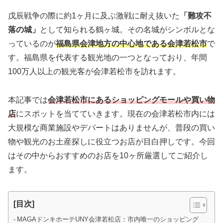
戊辰戦争の際に約1ヶ月に及ぶ激戦に耐え抜いた
「難攻不
落の城」
として知られる鶴ヶ城。その名城がシンボルとな
っているのが
福島県会津地方の中心地である会津若松市
で
す。福島県を代表する観光地の一つとなっており、年間
100万人以上の観光客が会津若松市を訪れます。
本記事では
会津若松市にあるショッピングモールや買い物
店
にスポットを当てていきます。現在の会津若松市内には
大規模な商業施設やデパートはありませんが、普段の買い
物や観光のお土産探しに役立つお店が目白押しです。今回
はその中からおすすめのお店を10ヶ所厳選してご紹介し
ます。
[目次]
MAGAドンキホーテUNY会津若松店：市内唯一のショッピング