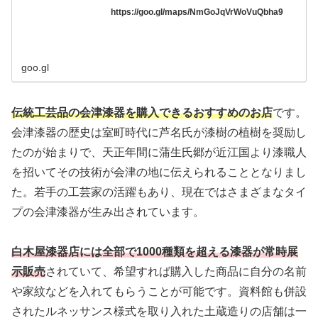
https://goo.gl/maps/NmGoJqVrWoVuQbha9
goo.gl
伝統工芸品の会津漆器を購入できるおすすめのお店
です。
会津漆器の歴史は室町時代に芦名氏が漆樹の植樹を奨励し
たのが始まりで、天正年間に蒲生氏郷が近江国より漆職人
を招いてその技術が会津の地に伝えられることとなりまし
た。若手の工芸家の活躍もあり、現在ではさまざまなタイ
プの会津漆器が生み出されています。
白木屋漆器店には全部で1000種類を超える漆器が常時展
示販売
されていて、希望すれば購入した商品に自分の名前
や家紋などを入れてもらうことが可能です。資料館も併設
されたルネッサンス様式を取り入れた土蔵造りの店舗は一