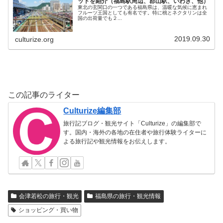
ットを紹介（福島駅周辺、郡山駅、いわき、他）
東北の玄関口の一つである福島県は、温暖な気候に恵まれ
フルーツ王国としても有名です。特に桃とネクタリンは全
国の出荷量でも２...
2019.09.30
culturize.org
この記事のライター
Culturize編集部
旅行記ブログ・観光サイト「Culturize」の編集部で
す。国内・海外の各地の在住者や旅行体験ライターに
よる旅行記や観光情報をお伝えします。
会津若松の旅行・観光
福島県の旅行・観光情報
ショッピング・買い物