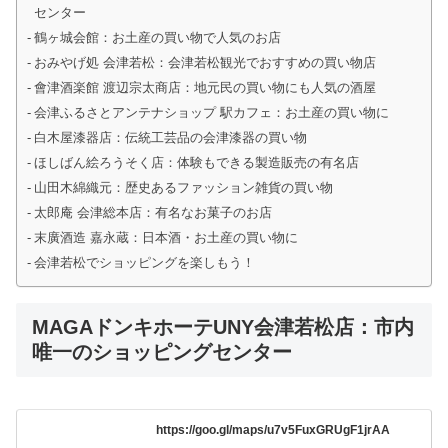
センター
鶴ヶ城会館：お土産の買い物で人気のお店
おみやげ処 会津若松：会津若松観光でおすすめの買い物店
會津酒楽館 渡辺宗太商店：地元民の買い物にも人気の酒屋
会津ふるさとアンテナショップ 駅カフェ：お土産の買い物に
白木屋漆器店：伝統工芸品の会津漆器の買い物
ほしばん絵ろうそく店：体験もできる製造販売の有名店
山田木綿織元：歴史あるファッション雑貨の買い物
太郎庵 会津総本店：有名なお菓子のお店
末廣酒造 嘉永蔵：日本酒・お土産の買い物に
会津若松でショッピングを楽しもう！
MAGAドンキホーテUNY会津若松店：市内
唯一のショッピングセンター
https://goo.gl/maps/u7v5FuxGRUgF1jrAA